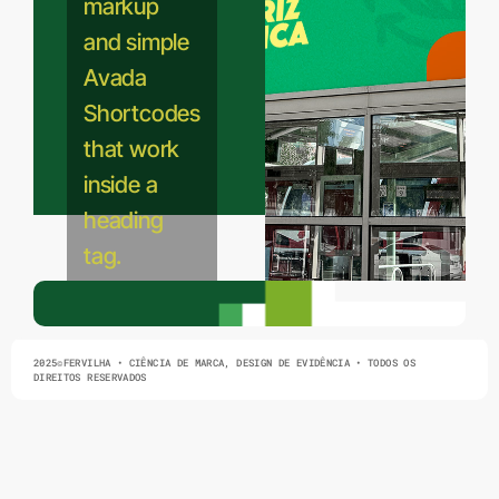
markup
and simple
Avada
Shortcodes
that work
inside a
heading
tag.
Teste 1
2025©FERVILHA • CIÊNCIA DE MARCA, DESIGN DE EVIDÊNCIA • TODOS OS
Teste 2
DIREITOS RESERVADOS